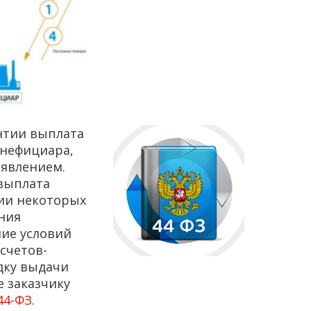
нтии выплата
енефициара,
аявлением.
 выплата
ии некоторых
ения
ие условий
счетов-
дку выдачи
е заказчику
44-ФЗ
.